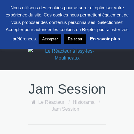
entrepont@clavim.asso.fr
01 41 23 83 83
Nous utilisons des cookies pour assurer et optimiser votre
S
expérience du site. Ces cookies nous permettent également de
F
L
X
vous proposer des contenus personnalisés. Sélectionnez
Accepter pour autoriser les cookies ou Rejeter pour ajuster vos
Le Réacteur
préférences.
En savoir plus
Accepter
Rejecter
Jam Session
Le Réacteur
/
Historama
/
Jam Session