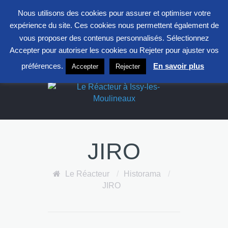
entrepont@clavim.asso.fr
01 41 23 83 83
Nous utilisons des cookies pour assurer et optimiser votre
S
expérience du site. Ces cookies nous permettent également de
F
L
X
vous proposer des contenus personnalisés. Sélectionnez
Accepter pour autoriser les cookies ou Rejeter pour ajuster vos
Le Réacteur
préférences.
En savoir plus
Accepter
Rejecter
JIRO
Le Réacteur
/
Historama
/
JIRO