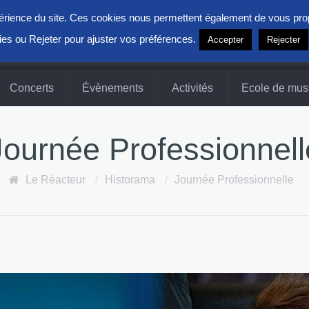
xpérience du site. Ces cookies nous permettent également de vous pr
ies ou Rejeter pour ajuster vos préférences.
Accepter
Rejecter
Concerts
Évènements
Activités
Ecole de mus
Journée Professionnell
Le Réacteur
/
Historama
/
Journée Professionnelle