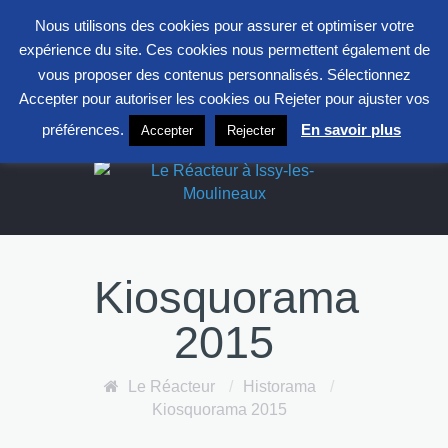
entrepont@clavim.asso.fr
01 41 23 83 83
Nous utilisons des cookies pour assurer et optimiser votre
S
expérience du site. Ces cookies nous permettent également de
F
L
X
vous proposer des contenus personnalisés. Sélectionnez
Accepter pour autoriser les cookies ou Rejeter pour ajuster vos
Le Réacteur
préférences.
En savoir plus
Accepter
Rejecter
Kiosquorama
2015
Le Réacteur
/
Historama
/
Kiosquorama 2015