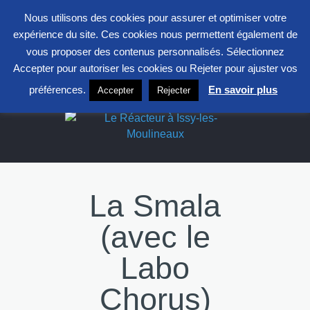
entrepont@clavim.asso.fr
01 41 23 83 83
Nous utilisons des cookies pour assurer et optimiser votre
S
expérience du site. Ces cookies nous permettent également de
F
L
X
vous proposer des contenus personnalisés. Sélectionnez
Accepter pour autoriser les cookies ou Rejeter pour ajuster vos
Le Réacteur
préférences.
En savoir plus
Accepter
Rejecter
La Smala
(avec le
Labo
Chorus)