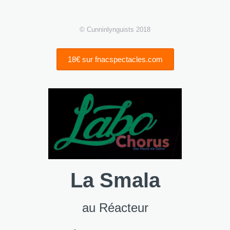
© Cunninlynguists 2018
18€ sur fnacspectacles.com
La Smala
au Réacteur