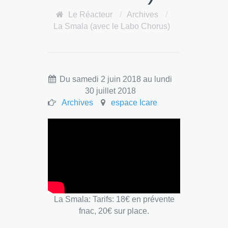
Le Réacteur
/
Archives
/
La Smala (avec le Labo Chorus)
Du samedi 2 juin 2018 au lundi
30 juillet 2018
Archives
espace Icare
La Smala: Tarifs: 18€ en prévente
fnac, 20€ sur place.