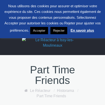
entrepont@clavim.asso.fr
01 41 23 83 83
Nous utilisons des cookies pour assurer et optimiser votre
S
expérience du site. Ces cookies nous permettent également de
F
L
X
vous proposer des contenus personnalisés. Sélectionnez
Accepter pour autoriser les cookies ou Rejeter pour ajuster vos
Le Réacteur
préférences.
En savoir plus
Accepter
Rejecter
Part Time
Friends
Le Réacteur
/
Historama
/
Part Time Friends