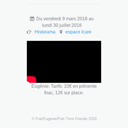
Du vendredi 9 mars 2018 au
lundi 30 juillet 2018
Historama
espace Icare
Eugénie: Tarifs: 10€ en prévente
fnac, 12€ sur place.
© Foé/Eugenie/Part Time Friends 2018