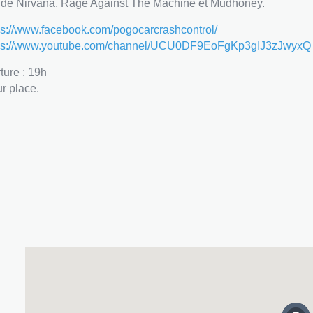
 de Nirvana, Rage Against The Machine et Mudhoney.
ps://www.facebook.com/pogocarcrashcontrol/
ps://www.youtube.com/channel/UCU0DF9EoFgKp3gIJ3zJwyxQ
ture : 19h
ur place.