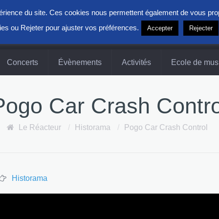
xpérience du site. Ces cookies nous permettent également de vous pr
ies ou Rejeter pour ajuster vos préférences.
Accepter
Rejecter
Concerts
Évènements
Activités
Ecole de mus
Pogo Car Crash Contro
Le Réacteur
/
Historama
/
Pogo Car Crash Control
Historama