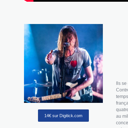
Ils s
Contr
temps
franç
quatr
14€ sur Digitick.com
au mi
conce