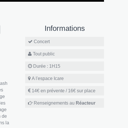
l
Informations
Concert
Tout public
Durée : 1H15
A l'espace Icare
rash
es
14€ en prévente / 16€ sur place
age
les
Renseignements au
Réacteur
sage
n de
ns la