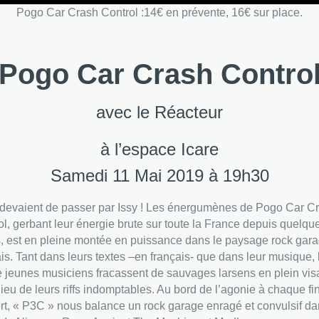
Pogo Car Crash Control :14€ en prévente, 16€ sur place.
Pogo Car Crash Contro
avec le Réacteur
à l’espace Icare
Samedi 11 Mai 2019 à 19h30
e devaient de passer par Issy ! Les énergumènes de Pogo Car C
ol, gerbant leur énergie brute sur toute la France depuis quelqu
, est en pleine montée en puissance dans le paysage rock gar
ais. Tant dans leurs textes –en français- que dans leur musique, 
e jeunes musiciens fracassent de sauvages larsens en plein vi
lieu de leurs riffs indomptables. Au bord de l’agonie à chaque fi
rt, « P3C » nous balance un rock garage enragé et convulsif da