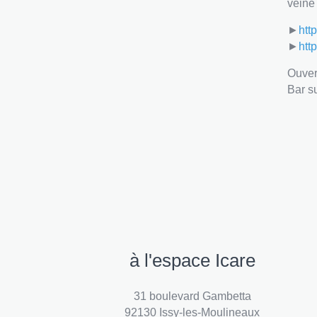
veine
►
htt
►
htt
Ouver
Bar s
à l'espace Icare
31 boulevard Gambetta
92130 Issy-les-Moulineaux