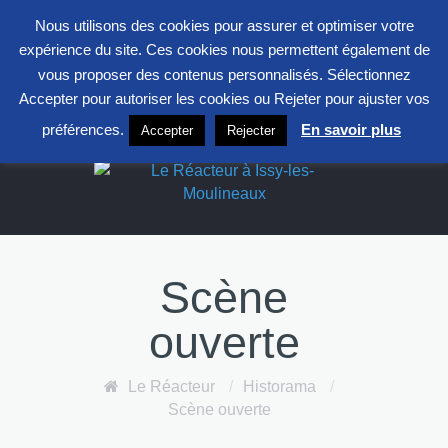
entrepont@clavim.asso.fr
01 41 23 83 83
Nous utilisons des cookies pour assurer et optimiser votre
S
expérience du site. Ces cookies nous permettent également de
F
L
X
vous proposer des contenus personnalisés. Sélectionnez
Accepter pour autoriser les cookies ou Rejeter pour ajuster vos
Le Réacteur
préférences.
En savoir plus
Accepter
Rejecter
Scène
ouverte
Le Réacteur
/
Historama
/
Scène ouverte