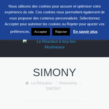
entrepont@clavim.asso.fr
01 41 23 83 83
Nous utilisons des cookies pour assurer et optimiser votre
S
expérience du site. Ces cookies nous permettent également de
F
L
X
vous proposer des contenus personnalisés. Sélectionnez
Accepter pour autoriser les cookies ou Rejeter pour ajuster vos
Le Réacteur
préférences.
En savoir plus
Accepter
Rejecter
SIMONY
Le Réacteur
/
Historama
/
SIMONY