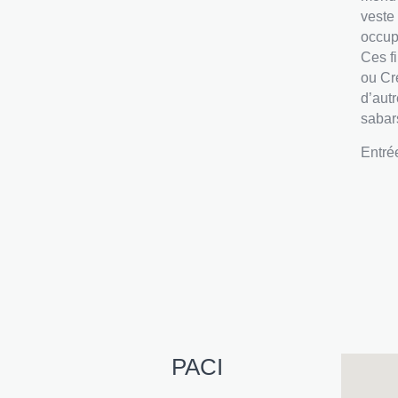
veste
occup
Ces f
ou Cr
d’autr
sabar
Entré
PACI