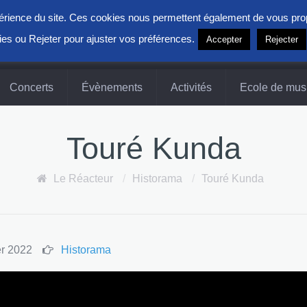
xpérience du site. Ces cookies nous permettent également de vous pr
ies ou Rejeter pour ajuster vos préférences.
Accepter
Rejecter
Concerts
Évènements
Activités
Ecole de mus
Touré Kunda
Le Réacteur
/
Historama
/
Touré Kunda
er 2022
Historama