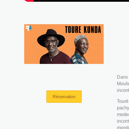
Dans 
Mouli
incon
Réservation
Touré
pachy
moder
incon
monde