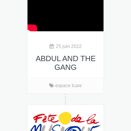
25 juin 2022
ABDUL AND THE
GANG
espace Icare
Abdul and the Gang.
12€
en prévente, 15€ sur place