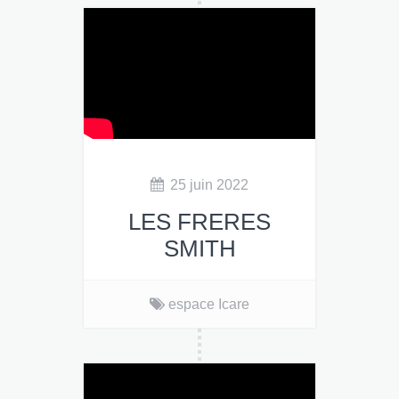
25 juin 2022
LES FRERES
SMITH
espace Icare
Les Frères Smith.
12€
en prévente, 15€ sur place