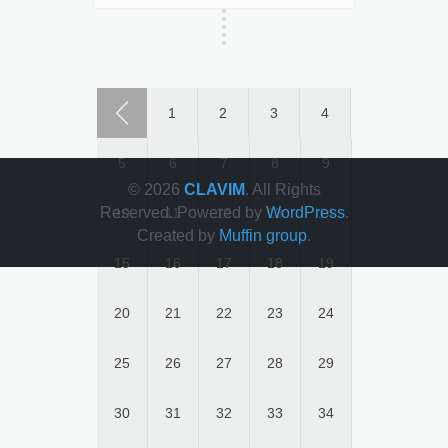
1
2
3
4
5
6
7
8
9
© 2026
CLAVIM
. All Rights
Reserved. Powered by
WordPress
.
10
11
12
13
14
Created by
Muffin group
.
15
16
17
18
19
20
21
22
23
24
25
26
27
28
29
30
31
32
33
34