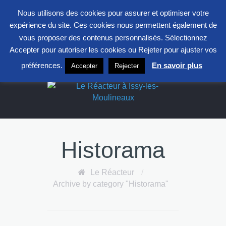
entrepont@clavim.asso.fr
01 41 23 83 83
Nous utilisons des cookies pour assurer et optimiser votre
S
expérience du site. Ces cookies nous permettent également de
F
L
X
vous proposer des contenus personnalisés. Sélectionnez
Accepter pour autoriser les cookies ou Rejeter pour ajuster vos
Le Réacteur
préférences.
En savoir plus
Accepter
Rejecter
Historama
Le Réacteur
/
Archive by category "Historama"