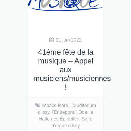
21 juin 2022
41ème fête de la
musique – Appel
aux
musiciens/musiciennes
!
41ème fête de la musique
espace Icare,
L'auditorium
d’Issy
d'Issy,
l'Entrepont,
l'Ode,
la
Halle des Épinettes,
Salle
d'orgue d'Issy